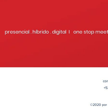
presencial . híbrido . digital I one stop mee
co
+5
©2020 por 